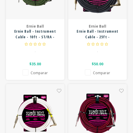
FOOTSWITCHES
CUERDAS SUELTAS
WAH W
SOPORTES Y GANCHOS
CUERDAS OTROS INSTRUMENTOS
MULTI
Ernie Ball
Ernie Ball
CAPOS
Ernie Ball - Instrument
Ernie Ball - Instrument
SUPRE
Cable - 10ft - ST/RA -
Cable - 25ft -
AFINADORES
Braided Black Green
Straight/Angle - Braided
OVERD
Black
.
.
SLIDES
$35.00
$50.00
OTROS ACCESORIOS
Comparar
Comparar