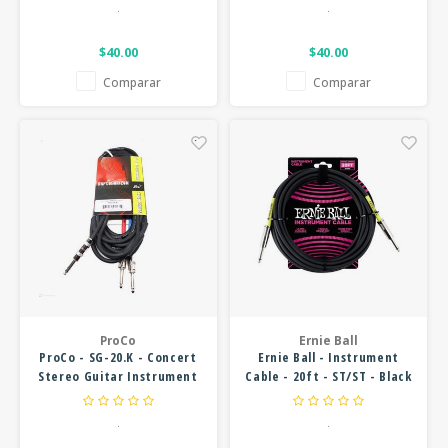
.
.
$40.00
$40.00
Comparar
Comparar
ProCo
Ernie Ball
ProCo - SG-20.K - Concert
Ernie Ball - Instrument
Stereo Guitar Instrument
Cable - 20ft - ST/ST - Black
Y Cable - 1/4" Male to 2x
Mono Male
.
.