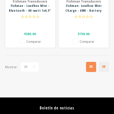
Fishman Transducers
Fishman Transducers
Fishman - Loudbox Mini -
Fishman- Loudbox Mini
Bluetooth - 60-watt 1x6.5"
Charge - 60W - Battery
- Acoustic Amplifier
Powered - Acoustic
Amplifier
.
.
$585.00
$750.00
Comparar
Comparar
Mostrar:
20
Boletín de noticias