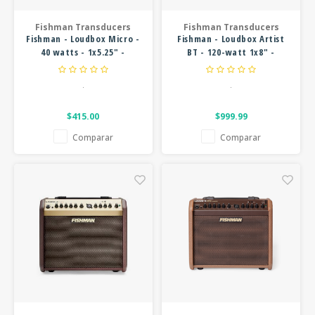
CUERDAS SUELTAS
SOPORTES Y GANCHOS
WAH W
Fishman Transducers
Fishman Transducers
FOOTSWITCHES
Fishman - Loudbox Micro -
Fishman - Loudbox Artist
CUERDAS OTROS INSTRUMENTOS
CAPOS
MULTI
40 watts - 1x5.25" -
BT - 120-watt 1x8" -
Acoustic Amplifier
Bluetooth & Tweeter-
AFINADORES
SUPRE
Acoustic Amplifier
.
.
SLIDES
OVERD
$415.00
$999.99
Comparar
Comparar
OTROS ACCESORIOS