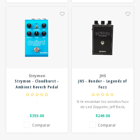
Strymon
JHS
Strymon - Cloudburst -
JHS - Bender - Legends of
Ambient Reverb Pedal
Fuzz
.
Si te encantan los sonidos fuzz
de Led Zeppelin, Jeff Beck,
The Beatles entonces el
$355.00
$249.00
Bender es lo que buscas
Comparar
Comparar