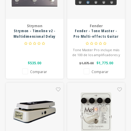
FOOTSWITCHES
CUERDAS SUELTAS
SOPORTES Y GANCHOS
WAH W
CUERDAS OTROS INSTRUMENTOS
CAPOS
MULTI
Strymon
Fender
Strymon - Timeline v2 -
Fender - Tone Master -
AFINADORES
SUPRE
Multidimensional Delay
Pro Multi-effects Guitar
Pedal
Workstation
SLIDES
OVERD
Tone Master Pro incluye más
de 100 de los amplificadores y
efectos más populares del
OTROS ACCESORIOS
$535.00
$1,775.00
$1,875.00
mundo, incluyendo todos los
modelos clásicos Tone Master
Comparar
Comparar
de Fender