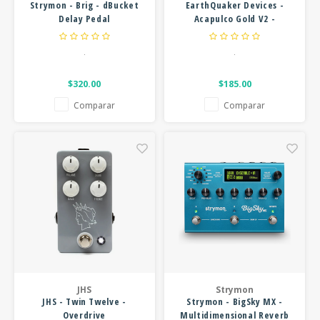
Strymon - Brig - dBucket
EarthQuaker Devices -
Delay Pedal
Acapulco Gold V2 -
Distortion Pedal
.
.
$320.00
$185.00
Comparar
Comparar
JHS
Strymon
JHS - Twin Twelve -
Strymon - BigSky MX -
Overdrive
Multidimensional Reverb