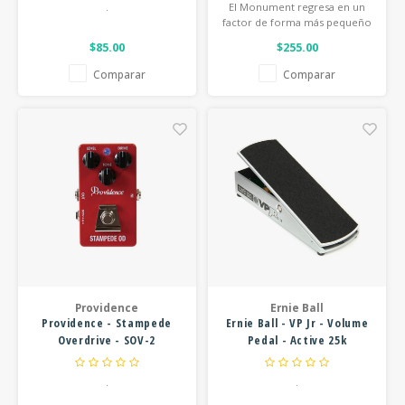
.
El Monument regresa en un
factor de forma más pequeño
con nuevas características,
$85.00
$255.00
como el control de expresión
asignable y el aumento de
Comparar
Comparar
velocidad.
Providence
Ernie Ball
Providence - Stampede
Ernie Ball - VP Jr - Volume
Overdrive - SOV-2
Pedal - Active 25k
.
.