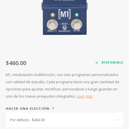
FOOTSWITCHES
CUERDAS SUELTAS
SOPORTES Y GANCHOS
WAH W
CUERDAS OTROS INSTRUMENTOS
CAPOS
MULTI
AFINADORES
SUPRE
SLIDES
OVERD
OTROS ACCESORIOS
$460.00
DISPONIBLE
M1, modulación multifunción, con seis programas personalizados
con calidad de estudio. Cada programa tiene una gran cantidad de
opciones para ajustar, modificar, personalizar y luego guardar en
uno de los nueve preajustes integrados.
Leer más
HACER UNA ELECCIÓN:
*
Por defecto - $460.00