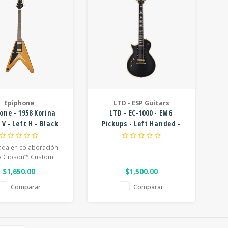
Epiphone
LTD - ESP Guitars
one - 1958 Korina
LTD - EC-1000 - EMG
 V - Left H - Black
Pickups - Left Handed -
ard - Aged Natural
Vintage Black
ada en colaboración
.
la Gibson™ Custom
la 1958 Korina Flying
$1,650.00
$1,500.00
s la impresionante
ción de Epiphone de
Comparar
Comparar
las guitarras vintage
amosas y valiosas
más fabricadas.