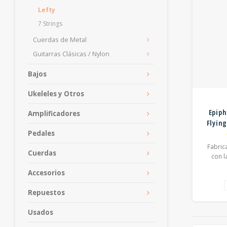
Lefty
7 Strings
Cuerdas de Metal
Guitarras Clásicas / Nylon
Bajos
Ukeleles y Otros
Epiph
Amplificadores
Flying
Pedales
Pickgu
Fabric
Cuerdas
con 
Shop, 
Accesorios
V™ e
recrea
Repuestos
una de 
más f
Usados
ja