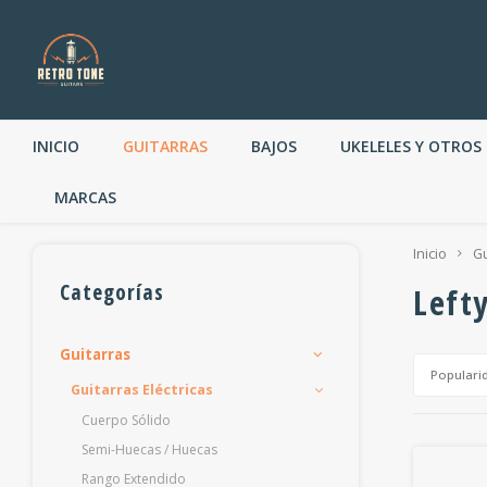
INICIO
GUITARRAS
BAJOS
UKELELES Y OTROS
MARCAS
Inicio
Gu
Categorías
Left
Guitarras
Populari
Guitarras Eléctricas
Cuerpo Sólido
Semi-Huecas / Huecas
Rango Extendido