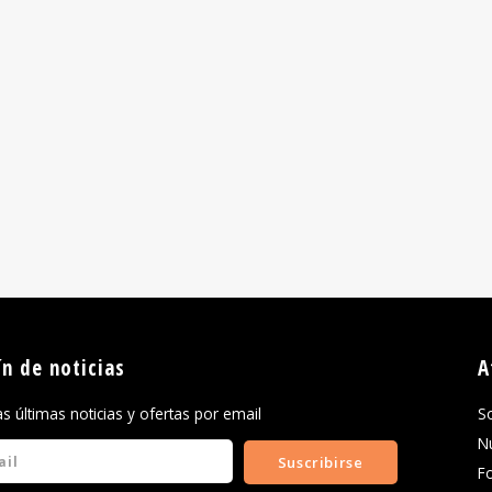
ín de noticias
A
las últimas noticias y ofertas por email
S
N
Suscribirse
F