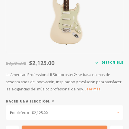
FOOTSWITCHES
CUERDAS SUELTAS
SOPORTES Y GANCHOS
WAH W
CUERDAS OTROS INSTRUMENTOS
CAPOS
MULTI
AFINADORES
SUPRE
SLIDES
OVERD
OTROS ACCESORIOS
$2,125.00
$2,325.00
DISPONIBLE
La American Professional II Stratocaster® se basa en más de
sesenta años de innovación, inspiración y evolución para satisfacer
las exigencias del músico profesional de hoy.
Leer más
HACER UNA ELECCIÓN:
*
Por defecto - $2,125.00