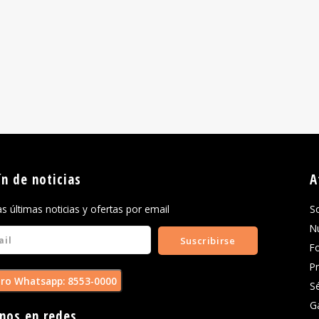
ín de noticias
A
las últimas noticias y ofertas por email
S
N
Suscribirse
F
P
ro Whatsapp: 8553-0000
S
G
nos en redes