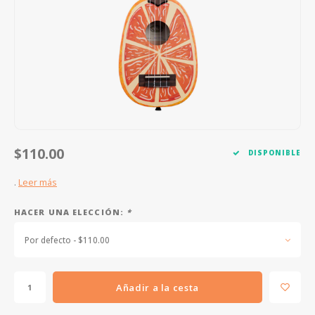
FOOTSWITCHES
CUERDAS SUELTAS
SOPORTES Y GANCHOS
WAH W
CUERDAS OTROS INSTRUMENTOS
CAPOS
MULTI
AFINADORES
SUPRE
SLIDES
OVERD
OTROS ACCESORIOS
$110.00
DISPONIBLE
.
Leer más
HACER UNA ELECCIÓN:
*
Por defecto - $110.00
Añadir a la cesta