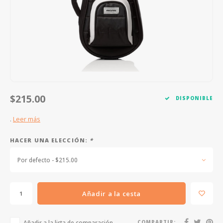
FOOTSWITCHES
CUERDAS SUELTAS
SOPORTES Y GANCHOS
WAH W
CUERDAS OTROS INSTRUMENTOS
CAPOS
MULTI
AFINADORES
SUPRE
SLIDES
OVERD
$215.00
DISPONIBLE
OTROS ACCESORIOS
.
Leer más
HACER UNA ELECCIÓN:
*
Por defecto - $215.00
Añadir a la cesta
Añadir a la lista de comparación
COMPARTIR: