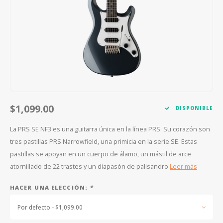
FOOTSWITCHES
CUERDAS SUELTAS
SOPORTES Y GANCHOS
WAH W
CUERDAS OTROS INSTRUMENTOS
CAPOS
MULTI
AFINADORES
SUPRE
SLIDES
OVERD
OTROS ACCESORIOS
$1,099.00
DISPONIBLE
La PRS SE NF3 es una guitarra única en la línea PRS. Su corazón son
tres pastillas PRS Narrowfield, una primicia en la serie SE. Estas
pastillas se apoyan en un cuerpo de álamo, un mástil de arce
atornillado de 22 trastes y un diapasón de palisandro
Leer más
HACER UNA ELECCIÓN:
*
Por defecto - $1,099.00