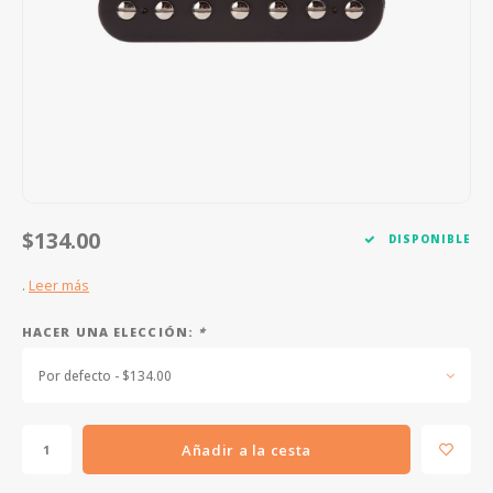
FOOTSWITCHES
CUERDAS SUELTAS
SOPORTES Y GANCHOS
WAH W
CUERDAS OTROS INSTRUMENTOS
CAPOS
MULTI
AFINADORES
SUPRE
SLIDES
OVERD
OTROS ACCESORIOS
$134.00
DISPONIBLE
.
Leer más
HACER UNA ELECCIÓN:
*
Por defecto - $134.00
Añadir a la cesta