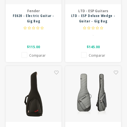
FOOTSWITCHES
CUERDAS SUELTAS
WAH W
Fender
LTD - ESP Guitars
SOPORTES Y GANCHOS
FE620 - Electric Guitar -
LTD - ESP Deluxe Wedge -
CUERDAS OTROS INSTRUMENTOS
MULTI
Gig Bag
Guitar - Gig Bag
CAPOS
SUPRE
.
AFINADORES
OVERD
$115.00
$145.00
SLIDES
Comparar
Comparar
OTROS ACCESORIOS