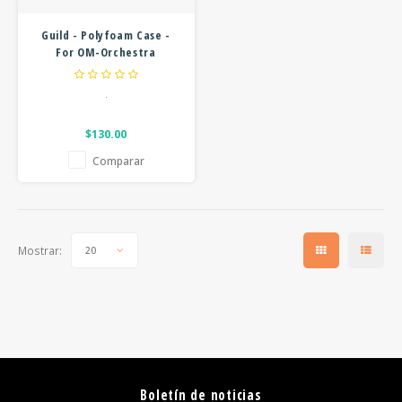
FOOTSWITCHES
CUERDAS SUELTAS
WAH W
Guild - Polyfoam Case -
SOPORTES Y GANCHOS
For OM-Orchestra
CUERDAS OTROS INSTRUMENTOS
MULTI
Cutaway
CAPOS
.
SUPRE
AFINADORES
$130.00
OVERD
Comparar
SLIDES
OTROS ACCESORIOS
Mostrar:
20
Boletín de noticias