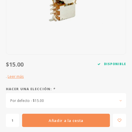
FOOTSWITCHES
CUERDAS SUELTAS
SOPORTES Y GANCHOS
WAH W
CUERDAS OTROS INSTRUMENTOS
CAPOS
MULTI
AFINADORES
SUPRE
SLIDES
OVERD
OTROS ACCESORIOS
$15.00
DISPONIBLE
.
Leer más
HACER UNA ELECCIÓN:
*
Por defecto - $15.00
Añadir a la cesta