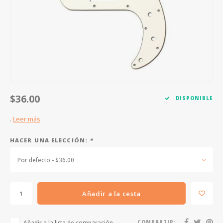
FOOTSWITCHES
CUERDAS SUELTAS
SOPORTES Y GANCHOS
WAH W
CUERDAS OTROS INSTRUMENTOS
CAPOS
MULTI
AFINADORES
SUPRE
SLIDES
OVERD
$36.00
DISPONIBLE
OTROS ACCESORIOS
.
Leer más
HACER UNA ELECCIÓN:
*
Por defecto - $36.00
Añadir a la cesta
Añadir a la lista de comparación
COMPARTIR: