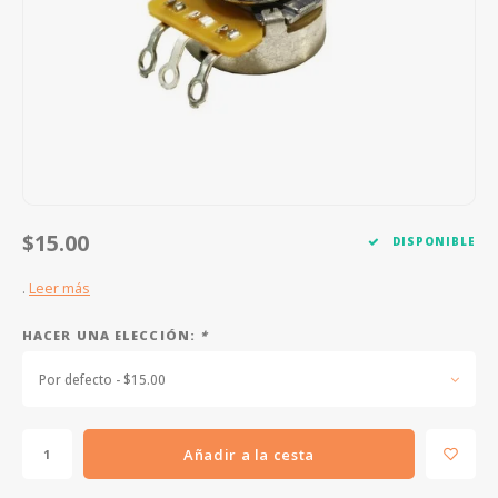
FOOTSWITCHES
CUERDAS SUELTAS
SOPORTES Y GANCHOS
WAH W
CUERDAS OTROS INSTRUMENTOS
CAPOS
MULTI
AFINADORES
SUPRE
SLIDES
OVERD
OTROS ACCESORIOS
$15.00
DISPONIBLE
.
Leer más
HACER UNA ELECCIÓN:
*
Por defecto - $15.00
Añadir a la cesta