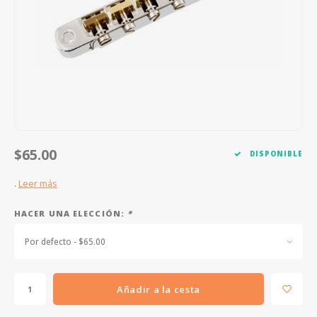
FOOTSWITCHES
CUERDAS SUELTAS
SOPORTES Y GANCHOS
WAH W
CUERDAS OTROS INSTRUMENTOS
CAPOS
MULTI
AFINADORES
SUPRE
SLIDES
OVERD
OTROS ACCESORIOS
$65.00
DISPONIBLE
.
Leer más
HACER UNA ELECCIÓN:
*
Por defecto - $65.00
Añadir a la cesta