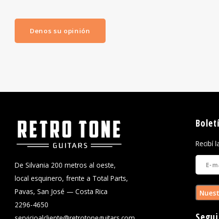
Denos su opinión
Bolet
Recibí 
De Silvania 200 metros al oeste,
local esquinero, frente a Total Parts,
Pavas, San José — Costa Rica
Nuest
2296-4650
Segui
servicioalcliente@retrotoneguitars.com