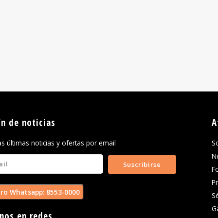
ín de noticias
A
las últimas noticias y ofertas por email
S
N
Suscribirse
F
P
ro Whatsapp: 8553-0000
S
G
nos en redes