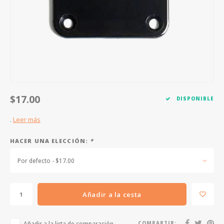
FOOTSWITCHES
CUERDAS SUELTAS
SOPORTES Y GANCHOS
WAH W
CUERDAS OTROS INSTRUMENTOS
CAPOS
MULTI
AFINADORES
SUPRE
SLIDES
OVERD
$17.00
DISPONIBLE
OTROS ACCESORIOS
.
Leer más
HACER UNA ELECCIÓN:
*
Por defecto - $17.00
Añadir a la cesta
Añadir a la lista de comparación
COMPARTIR: