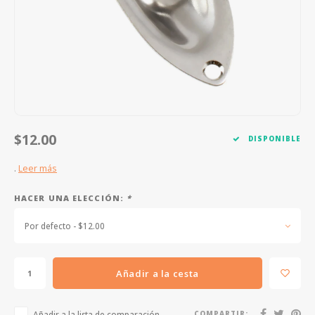
FOOTSWITCHES
CUERDAS SUELTAS
SOPORTES Y GANCHOS
WAH W
CUERDAS OTROS INSTRUMENTOS
CAPOS
MULTI
AFINADORES
SUPRE
SLIDES
OVERD
$12.00
DISPONIBLE
OTROS ACCESORIOS
.
Leer más
HACER UNA ELECCIÓN:
*
Por defecto - $12.00
Añadir a la cesta
Añadir a la lista de comparación
COMPARTIR: