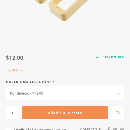
FOOTSWITCHES
CUERDAS SUELTAS
SOPORTES Y GANCHOS
WAH W
CUERDAS OTROS INSTRUMENTOS
CAPOS
MULTI
AFINADORES
SUPRE
SLIDES
OVERD
$12.00
DISPONIBLE
OTROS ACCESORIOS
.
Leer más
HACER UNA ELECCIÓN:
*
Por defecto - $12.00
Añadir a la cesta
Añadir a la lista de comparación
COMPARTIR: