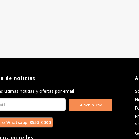
ín de noticias
A
las últimas noticias y ofertas por email
S
N
Suscribirse
F
P
ro Whatsapp: 8553-0000
S
G
nos en redes