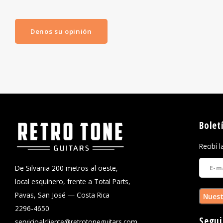
Denos su opinión
Bolet
Recibí 
De Silvania 200 metros al oeste,
local esquinero, frente a Total Parts,
Pavas, San José — Costa Rica
Nuest
2296-4650
Segui
servicioalcliente@retrotoneguitars.com