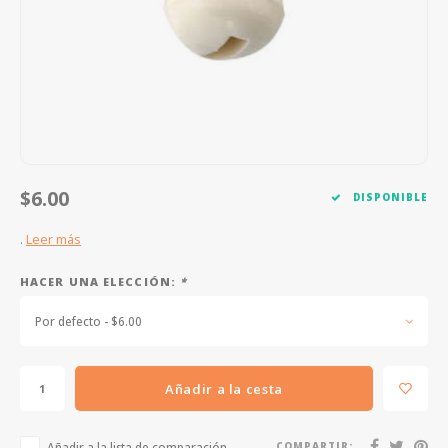
FOOTSWITCHES
CUERDAS SUELTAS
SOPORTES Y GANCHOS
WAH W
CUERDAS OTROS INSTRUMENTOS
CAPOS
MULTI
AFINADORES
SUPRE
SLIDES
OVERD
$6.00
DISPONIBLE
OTROS ACCESORIOS
.
Leer más
HACER UNA ELECCIÓN:
*
Por defecto - $6.00
Añadir a la cesta
Añadir a la lista de comparación
COMPARTIR: