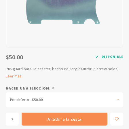
FOOTSWITCHES
CUERDAS SUELTAS
SOPORTES Y GANCHOS
WAH W
CUERDAS OTROS INSTRUMENTOS
CAPOS
MULTI
AFINADORES
SUPRE
SLIDES
OVERD
$50.00
DISPONIBLE
OTROS ACCESORIOS
Pickguard para Telecaster, hecho de Acrylic Mirror (5 screw holes)
Leer más
HACER UNA ELECCIÓN:
*
Por defecto - $50.00
Añadir a la cesta