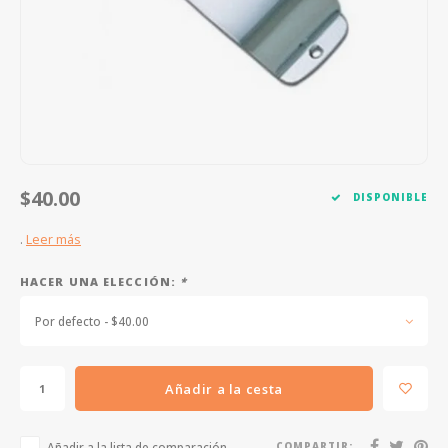
FOOTSWITCHES
CUERDAS SUELTAS
SOPORTES Y GANCHOS
WAH W
CUERDAS OTROS INSTRUMENTOS
CAPOS
MULTI
AFINADORES
SUPRE
SLIDES
OVERD
$40.00
DISPONIBLE
OTROS ACCESORIOS
.
Leer más
HACER UNA ELECCIÓN:
*
Por defecto - $40.00
Añadir a la cesta
Añadir a la lista de comparación
COMPARTIR: