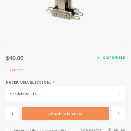
FOOTSWITCHES
CUERDAS SUELTAS
SOPORTES Y GANCHOS
WAH W
CUERDAS OTROS INSTRUMENTOS
CAPOS
MULTI
AFINADORES
SUPRE
SLIDES
OVERD
$40.00
DISPONIBLE
OTROS ACCESORIOS
.
Leer más
HACER UNA ELECCIÓN:
*
Por defecto - $40.00
Añadir a la cesta
Añadir a la lista de comparación
COMPARTIR: