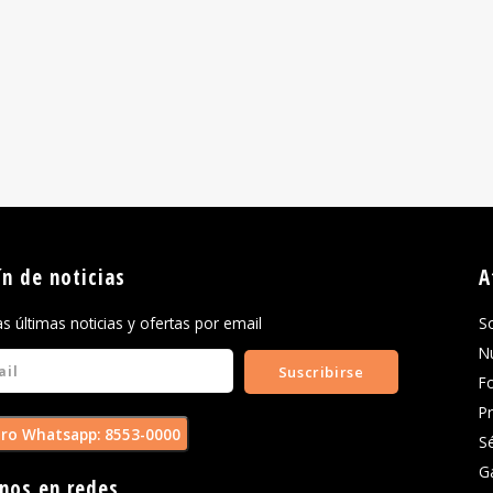
ín de noticias
A
las últimas noticias y ofertas por email
S
N
Suscribirse
F
P
ro Whatsapp: 8553-0000
S
G
nos en redes