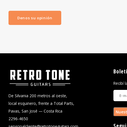
Denos su opinión
Bolet
Recibí 
De Silvania 200 metros al oeste,
local esquinero, frente a Total Parts,
Pavas, San José — Costa Rica
Nuest
2296-4650
Segui
servicioalcliente@retrotoneguitars.com