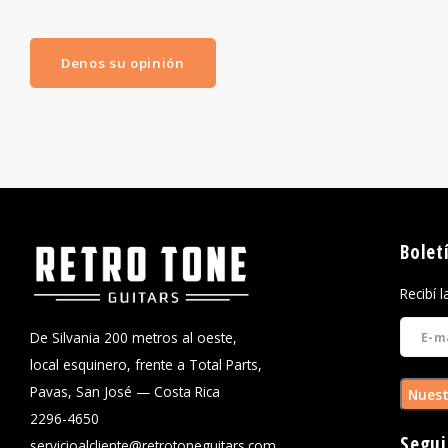
Denos su opinión
Bolet
Recibí 
De Silvania 200 metros al oeste,
local esquinero, frente a Total Parts,
Pavas, San José — Costa Rica
Nuest
2296-4650
Segui
servicioalcliente@retrotoneguitars.com