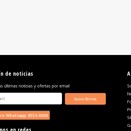
ín de noticias
A
las últimas noticias y ofertas por email
S
N
Suscribirse
F
P
ro Whatsapp: 8553-0000
S
G
nos en redes