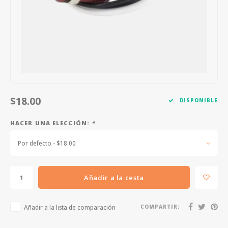
FOOTSWITCHES
CUERDAS SUELTAS
SOPORTES Y GANCHOS
WAH W
CUERDAS OTROS INSTRUMENTOS
CAPOS
MULTI
AFINADORES
SUPRE
SLIDES
OVERD
$18.00
DISPONIBLE
OTROS ACCESORIOS
HACER UNA ELECCIÓN:
*
Por defecto - $18.00
Añadir a la cesta
Añadir a la lista de comparación
COMPARTIR: