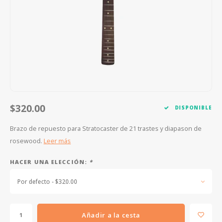
FOOTSWITCHES
CUERDAS SUELTAS
SOPORTES Y GANCHOS
WAH W
CUERDAS OTROS INSTRUMENTOS
CAPOS
MULTI
AFINADORES
SUPRE
SLIDES
OVERD
OTROS ACCESORIOS
$320.00
DISPONIBLE
Brazo de repuesto para Stratocaster de 21 trastes y diapason de
rosewood.
Leer más
HACER UNA ELECCIÓN:
*
Por defecto - $320.00
Añadir a la cesta