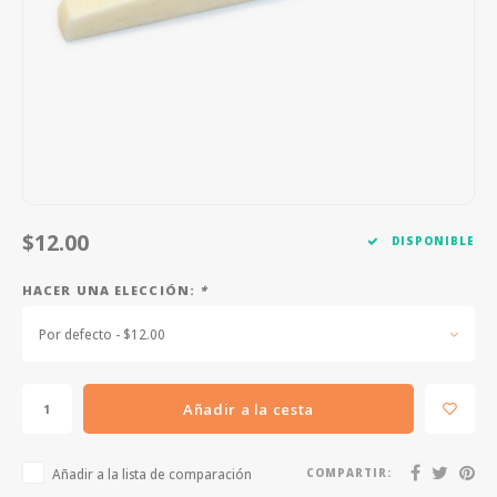
FOOTSWITCHES
CUERDAS SUELTAS
SOPORTES Y GANCHOS
WAH W
CUERDAS OTROS INSTRUMENTOS
CAPOS
MULTI
AFINADORES
SUPRE
SLIDES
OVERD
OTROS ACCESORIOS
$12.00
DISPONIBLE
HACER UNA ELECCIÓN:
*
Por defecto - $12.00
Añadir a la cesta
Añadir a la lista de comparación
COMPARTIR: