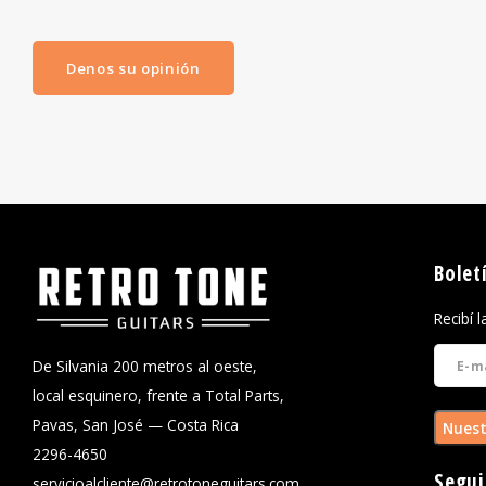
Denos su opinión
Bolet
Recibí 
De Silvania 200 metros al oeste,
local esquinero, frente a Total Parts,
Pavas, San José — Costa Rica
Nuest
2296-4650
Segui
servicioalcliente@retrotoneguitars.com