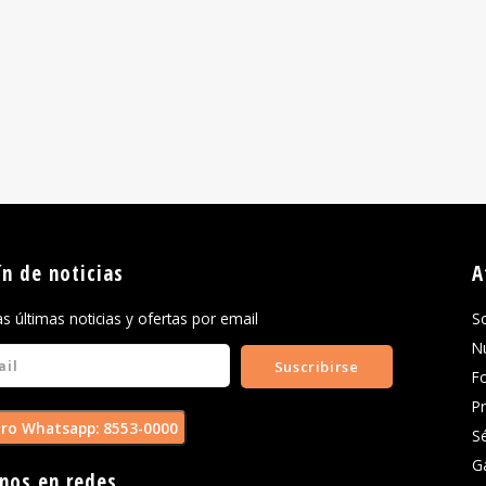
ín de noticias
A
las últimas noticias y ofertas por email
S
N
Suscribirse
F
P
ro Whatsapp: 8553-0000
S
G
nos en redes