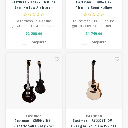
Eastman - T486 - Thinline
Eastman - T486-RD -
Semi Hollow Archtop -
Thinline Semi Hollow
Classic Antique Finish w/
Archtop Electric Guitar -
Hardshell Case
w/ Hardshell Case - Red
La Eastman T486 es una
La Eastman T486-RD es una
guitarra eléctrica semihueca
guitarra eléctrica de cuerpo
de cuerpo fino (thinline), de
semihueco de alto
$2,200.00
$1,749.00
calidad profesional, con un
rendimiento, cuerpo de arce
elegante acabado Classic
flameado, diapasón de ébano
Comparar
Comparar
Antique. Es ampliamente
y pastillas Seymour Duncan
reconocida como una
"Jazz" y "59".
alternativa de gran valor
frente a los modelos clásicos
de estilo 335.
Eastman
Eastman
Eastman - SB59/v-BK -
Eastman - AC222CE-OV -
Electric Solid Body - w/
Ovangkol Solid Back/Sides