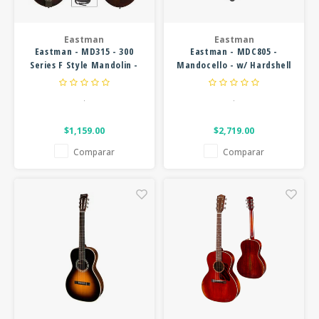
Eastman
Eastman
Eastman - MD315 - 300
Eastman - MDC805 -
Series F Style Mandolin -
Mandocello - w/ Hardshell
w/ Gig Bag
Case - Sunburst
.
.
$1,159.00
$2,719.00
Comparar
Comparar