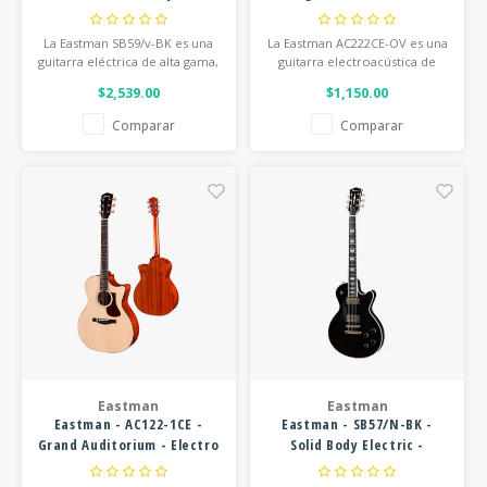
Hardshell Case - Black -
- Electro Acoustic Guitar -
AGED
w/ Gig Bag
La Eastman SB59/v-BK es una
La Eastman AC222CE-OV es una
guitarra eléctrica de alta gama,
guitarra electroacústica de
creada para ofrecer el
formato Grand Auditorium,
$2,539.00
$1,150.00
rendimiento clásico propio de
fabricada con maderas
los modelos LP de finales de
macizas. Es ampliamente
Comparar
Comparar
los años 50. Incorpora
elogiada gracias a su
maderas de primera calidad y
construcción de primera
componentes de alta gama
calidad y a su excepcional
fabricados en Estados Unidos.
profundidad tonal.
Eastman
Eastman
Eastman - AC122-1CE -
Eastman - SB57/N-BK -
Grand Auditorium - Electro
Solid Body Electric -
Acoustic Guitar - w/ Gig
Vintage Nitro Black
Bag - Natural