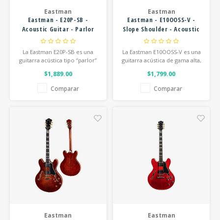
Eastman
Eastman
Eastman - E20P-SB -
Eastman - E10OOSS-V -
Acoustic Guitar - Parlor
Slope Shoulder - Acoustic
Sunburst - All Solid
Guitar w/ Hardshell Case -
Adirondack and Rosewood
Antique Varnish
La Eastman E20P-SB es una
La Eastman E10OOSS-V es una
guitarra acústica tipo “parlor”
guitarra acústica de gama alta,
de madera maciza que cuenta
de estética “vintage” e
$1,889.00
$1,799.00
con una tapa de abeto
inspirada en gran medida en
Adirondack, aros y fondo de
los modelos clásicos Gibson
Comparar
Comparar
palisandro y un diapasón de
L-00. Es muy apreciada por
ébano. Ofrece un sonido
ofrecer características
cálido y sorprendentemente
“boutique” de primera
amplio.
categoría y acabados
aplicados a mano.
Eastman
Eastman