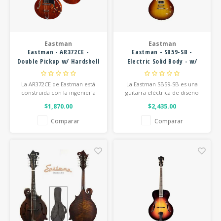
FOOTSWITCHES
CUERDAS SUELTAS
SOPORTES Y GANCHOS
WAH W
CUERDAS OTROS INSTRUMENTOS
CAPOS
MULTI
Eastman
Eastman
Eastman - AR372CE -
Eastman - SB59-SB -
AFINADORES
SUPRE
Double Pickup w/ Hardshell
Electric Solid Body - w/
Case - Classic
Hardshell Case - Sunburst
SLIDES
OVERD
La AR372CE de Eastman está
La Eastman SB59-SB es una
construida con la ingeniería
guitarra eléctrica de diseño
archtop de los años 50. Un
“single-cut”, fabricada a mano
OTROS ACCESORIOS
$1,870.00
$2,435.00
verdadero cuerpo hueco de
y de alta gama, que se
arce, salvo por su diapasón de
presenta como una alternativa
Comparar
Comparar
ébano y dos pastillas
muy aclamada a las guitarras
humbucker.
de estilo Les Paul de 1959.