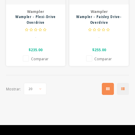
FOOTSWITCHES
CUERDAS SUELTAS
SOPORTES Y GANCHOS
WAH W
Wampler
Wampler
Wampler - Plexi-Drive
Wampler - Paisley Drive-
CUERDAS OTROS INSTRUMENTOS
CAPOS
MULTI
Overdrive
Overdrive
AFINADORES
SUPRE
.
.
SLIDES
OVERD
$235.00
$255.00
Comparar
Comparar
OTROS ACCESORIOS
Mostrar:
20