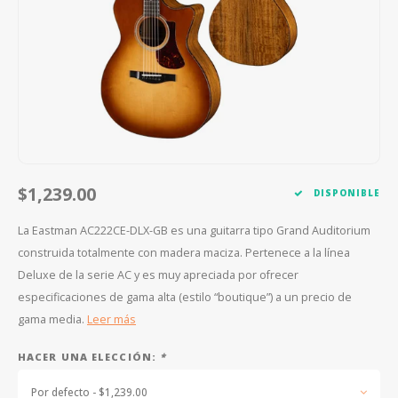
FOOTSWITCHES
CUERDAS SUELTAS
SOPORTES Y GANCHOS
WAH W
CUERDAS OTROS INSTRUMENTOS
CAPOS
MULTI
AFINADORES
SUPRE
SLIDES
OVERD
OTROS ACCESORIOS
$1,239.00
DISPONIBLE
La Eastman AC222CE-DLX-GB es una guitarra tipo Grand Auditorium
construida totalmente con madera maciza. Pertenece a la línea
Deluxe de la serie AC y es muy apreciada por ofrecer
especificaciones de gama alta (estilo “boutique”) a un precio de
gama media.
Leer más
HACER UNA ELECCIÓN:
*
Por defecto - $1,239.00