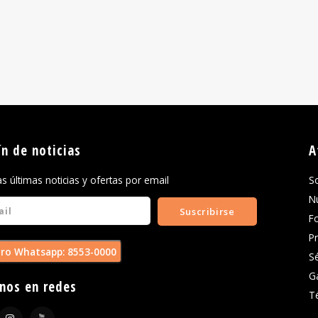
ín de noticias
A
las últimas noticias y ofertas por email
S
N
Suscribirse
F
P
ro Whatsapp: 8553-0000
S
G
nos en redes
T