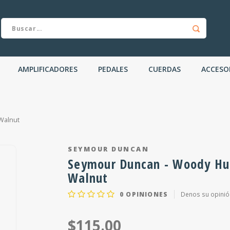
AMPLIFICADORES
PEDALES
CUERDAS
ACCESO
Walnut
SEYMOUR DUNCAN
Seymour Duncan - Woody Hum
Walnut
0
OPINIONES
Denos su opinió
$115.00