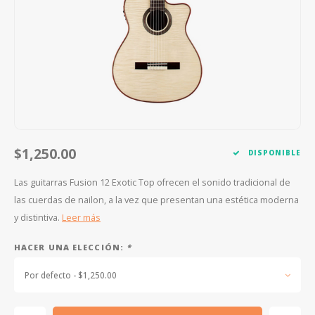
FOOTSWITCHES
CUERDAS SUELTAS
SOPORTES Y GANCHOS
WAH W
CUERDAS OTROS INSTRUMENTOS
CAPOS
MULTI
AFINADORES
SUPRE
SLIDES
OVERD
OTROS ACCESORIOS
$1,250.00
DISPONIBLE
Las guitarras Fusion 12 Exotic Top ofrecen el sonido tradicional de
las cuerdas de nailon, a la vez que presentan una estética moderna
y distintiva.
Leer más
HACER UNA ELECCIÓN:
*
Por defecto - $1,250.00