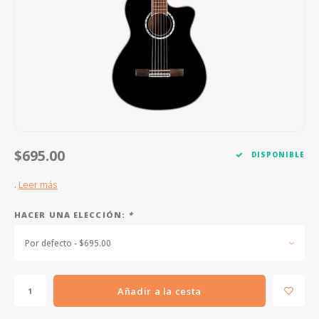
FOOTSWITCHES
CUERDAS SUELTAS
SOPORTES Y GANCHOS
WAH W
CUERDAS OTROS INSTRUMENTOS
CAPOS
MULTI
AFINADORES
SUPRE
SLIDES
OVERD
OTROS ACCESORIOS
$695.00
DISPONIBLE
.
Leer más
HACER UNA ELECCIÓN:
*
Por defecto - $695.00
Añadir a la cesta