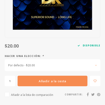
FOOTSWITCHES
CUERDAS SUELTAS
SOPORTES Y GANCHOS
WAH W
CUERDAS OTROS INSTRUMENTOS
CAPOS
MULTI
AFINADORES
SUPRE
SLIDES
OVERD
$20.00
DISPONIBLE
OTROS ACCESORIOS
HACER UNA ELECCIÓN:
*
Por defecto - $20.00
Añadir a la cesta
Añadir a la lista de comparación
COMPARTIR: