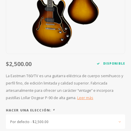
FOOTSWITCHES
CUERDAS SUELTAS
SOPORTES Y GANCHOS
WAH W
CUERDAS OTROS INSTRUMENTOS
CAPOS
MULTI
AFINADORES
SUPRE
SLIDES
OVERD
OTROS ACCESORIOS
$2,500.00
DISPONIBLE
La Eastman T60/TV es una guitarra eléctrica de cuerpo semihueco y
perfil fino, de edición limitada y calidad superior. Fabricada
artesanalmente para ofrecer un carácter “vintage” e incorpora
pastillas Lollar Dogear P-90 de alta gama.
Leer más
HACER UNA ELECCIÓN:
*
Por defecto - $2,500.00