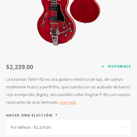
FOOTSWITCHES
CUERDAS SUELTAS
SOPORTES Y GANCHOS
WAH W
CUERDAS OTROS INSTRUMENTOS
CAPOS
MULTI
AFINADORES
SUPRE
SLIDES
OVERD
OTROS ACCESORIOS
$2,239.00
DISPONIBLE
La Eastman T64/V-RD es una guitarra eléctrica de lujo, de cuerpo
totalmente hueco y perfil fino, que cuenta con un acabado de barniz
rojo envejecido, Bigsby, dos pastillas Lollar Dog Ear P-90 y un cuerpo
resonante de arce laminado.
Leer más
HACER UNA ELECCIÓN:
*
Por defecto - $2,239.00