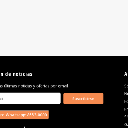
ín de noticias
A
las últimas noticias y ofertas por email
S
N
Suscribirse
F
P
ro Whatsapp: 8553-0000
S
G