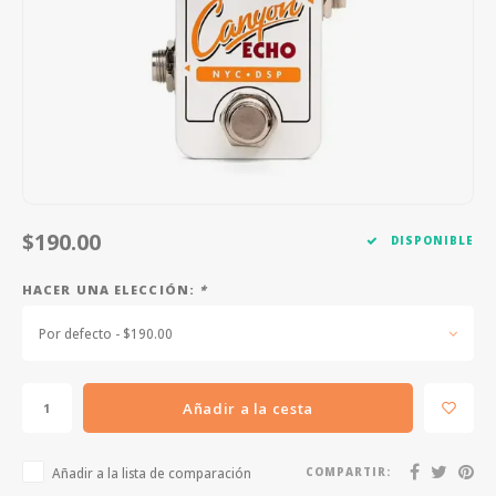
FOOTSWITCHES
CUERDAS SUELTAS
SOPORTES Y GANCHOS
WAH W
CUERDAS OTROS INSTRUMENTOS
CAPOS
MULTI
AFINADORES
SUPRE
SLIDES
OVERD
OTROS ACCESORIOS
$190.00
DISPONIBLE
HACER UNA ELECCIÓN:
*
Por defecto - $190.00
Añadir a la cesta
Añadir a la lista de comparación
COMPARTIR: