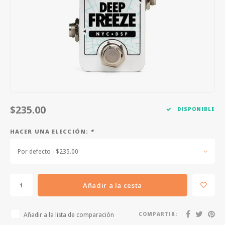
FOOTSWITCHES
CUERDAS SUELTAS
SOPORTES Y GANCHOS
WAH W
CUERDAS OTROS INSTRUMENTOS
CAPOS
MULTI
AFINADORES
SUPRE
SLIDES
OVERD
OTROS ACCESORIOS
$235.00
DISPONIBLE
HACER UNA ELECCIÓN:
*
Por defecto - $235.00
Añadir a la cesta
Añadir a la lista de comparación
COMPARTIR: