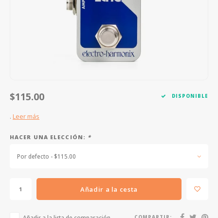
FOOTSWITCHES
CUERDAS SUELTAS
SOPORTES Y GANCHOS
WAH W
CUERDAS OTROS INSTRUMENTOS
CAPOS
MULTI
AFINADORES
SUPRE
SLIDES
OVERD
$115.00
DISPONIBLE
OTROS ACCESORIOS
.
Leer más
HACER UNA ELECCIÓN:
*
Por defecto - $115.00
Añadir a la cesta
Añadir a la lista de comparación
COMPARTIR: