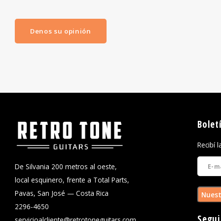
Denos su opinión
Bolet
Recibí 
De Silvania 200 metros al oeste,
local esquinero, frente a Total Parts,
Pavas, San José — Costa Rica
Nuest
2296-4650
Segui
servicioalcliente@retrotoneguitars.com