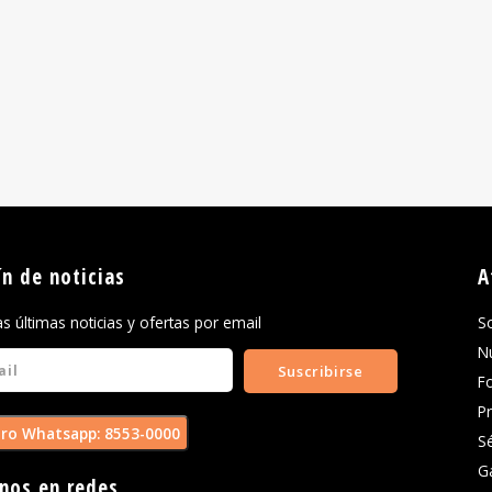
ín de noticias
A
las últimas noticias y ofertas por email
S
N
Suscribirse
F
P
ro Whatsapp: 8553-0000
S
G
nos en redes