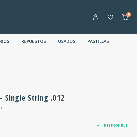
0
RIOS
REPUESTOS
USADOS
PASTILLAS
 - Single String .012
n
DISPONIBLE