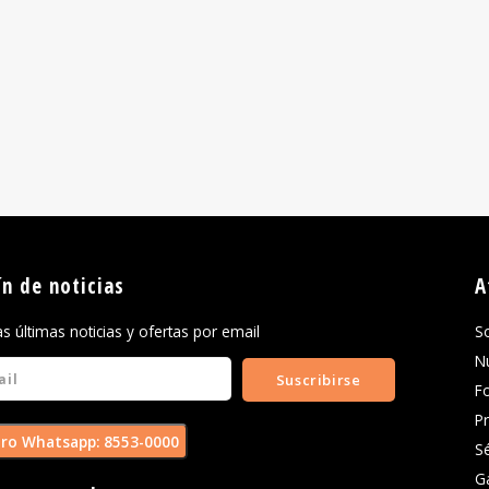
ín de noticias
A
las últimas noticias y ofertas por email
S
N
Suscribirse
F
P
ro Whatsapp: 8553-0000
S
G