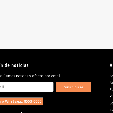
ín de noticias
A
las últimas noticias y ofertas por email
S
N
Suscribirse
F
P
ro Whatsapp: 8553-0000
S
G