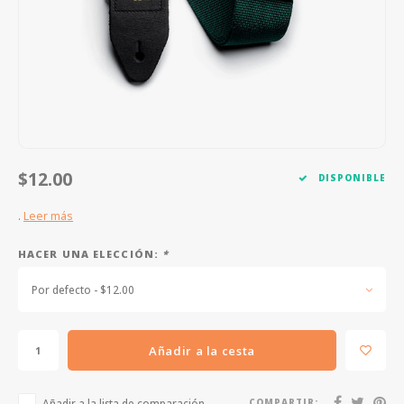
FOOTSWITCHES
CUERDAS SUELTAS
SOPORTES Y GANCHOS
WAH W
CUERDAS OTROS INSTRUMENTOS
CAPOS
MULTI
AFINADORES
SUPRE
SLIDES
OVERD
$12.00
DISPONIBLE
OTROS ACCESORIOS
.
Leer más
HACER UNA ELECCIÓN:
*
Por defecto - $12.00
Añadir a la cesta
Añadir a la lista de comparación
COMPARTIR: