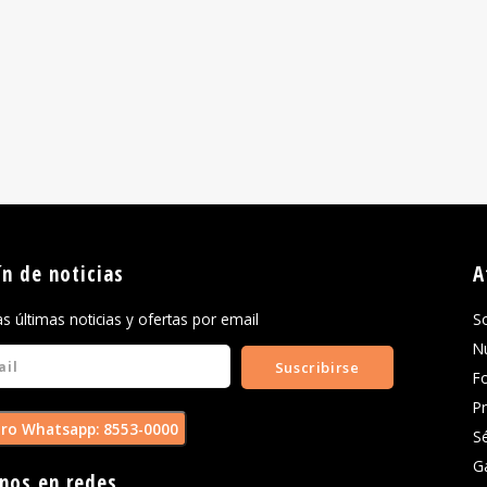
ín de noticias
A
las últimas noticias y ofertas por email
S
N
Suscribirse
F
P
ro Whatsapp: 8553-0000
S
G
nos en redes