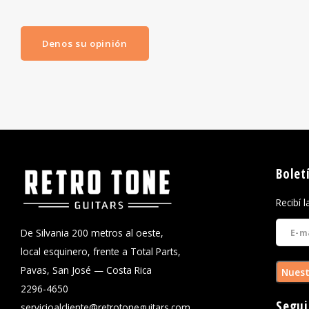
Denos su opinión
Bolet
Recibí 
De Silvania 200 metros al oeste,
local esquinero, frente a Total Parts,
Pavas, San José — Costa Rica
Nuest
2296-4650
Segui
servicioalcliente@retrotoneguitars.com